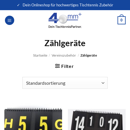
Zum
✓ Dein Onlineshop für hochwertiges Tischtennis Zubehör
Inhalt
springen
0
Zählgeräte
Startseite
/
Vereinszubehör
/
Zählgeräte
Filter