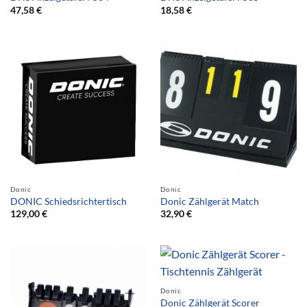
47,58
€
18,58
€
Donic
Donic
DONIC Schiedsrichtertisch
Donic Zählgerät Match
129,00
€
32,90
€
Donic
Donic Zählgerät Scorer