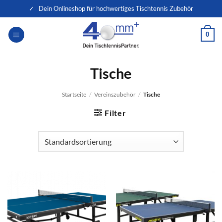
Zum
✓ Dein Onlineshop für hochwertiges Tischtennis Zubehör
Inhalt
springen
0
Tische
Startseite
/
Vereinszubehör
/
Tische
Filter