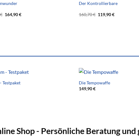
inwunder
Der Kontrollierbare
Ursprünglicher
Aktueller
Ursprünglicher
Aktueller
€
164,90
€
160,70
€
119,90
€
Preis
Preis
Preis
Preis
war:
ist:
war:
ist:
212,70 €
164,90 €.
160,70 €
119,90 €.
 Testpaket
Die Tempowaffe
149,90
€
nline Shop - Persönliche Beratung und