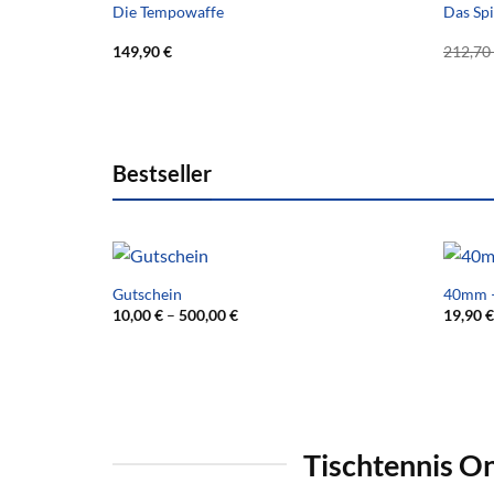
Die Tempowaffe
Das Sp
149,90
€
212,70
Bestseller
Gutschein
40mm –
10,00
€
–
500,00
€
19,90
€
Tischtennis O