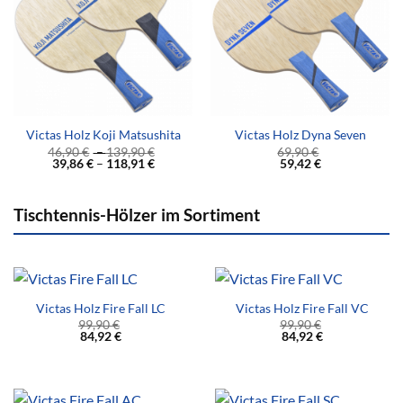
Victas Holz Koji Matsushita
Victas Holz Dyna Seven
46,90
€
–
139,90
€
69,90
€
39,86
€
–
118,91
€
59,42
€
Tischtennis-Hölzer im Sortiment
Victas Holz Fire Fall LC
Victas Holz Fire Fall VC
99,90
€
99,90
€
84,92
€
84,92
€