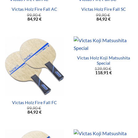
Victas Holz Fire Fall AC
Victas Holz Fire Fall SC
99,90
€
99,90
€
84,92
€
84,92
€
Victas Holz Koji Matsushita
Special
139,90
€
118,91
€
Victas Holz Fire Fall FC
99,90
€
84,92
€