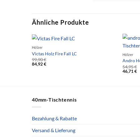
Ähnliche Produkte
Hölzer
Victas Holz Fire Fall LC
Hölzer
99,90
€
Andro Ho
84,92
€
54,95
€
46,71
€
40mm-Tischtennis
Bezahlung & Rabatte
Versand & Lieferung