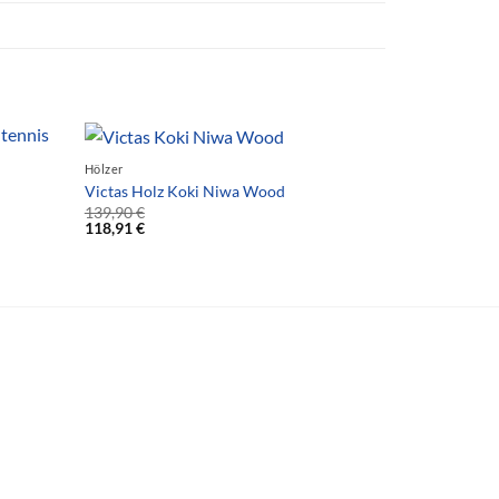
Hölzer
Victas Holz Koki Niwa Wood
139,90
€
118,91
€