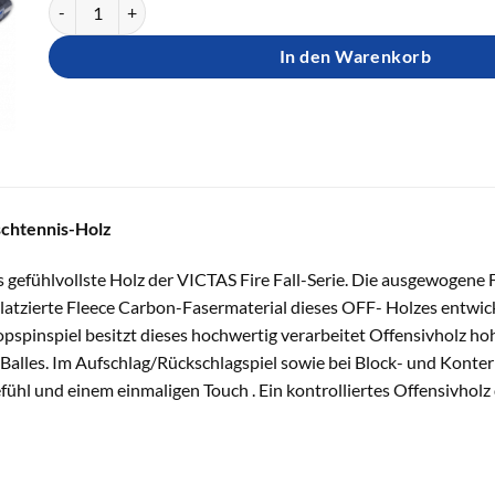
Victas Holz Fire Fall FC Menge
In den Warenkorb
ischtennis-Holz
das gefühlvollste Holz der VICTAS Fire Fall-Serie. Die ausgewogen
latzierte Fleece Carbon-Fasermaterial dieses OFF- Holzes entwicke
Topspinspiel besitzt dieses hochwertig verarbeitet Offensivholz h
Balles. Im Aufschlag/Rückschlagspiel sowie bei Block- und Konter
fühl und einem einmaligen Touch . Ein kontrolliertes Offensivholz