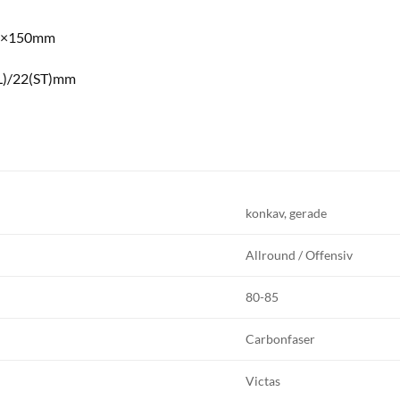
mm×150mm
L)/22(ST)mm
konkav, gerade
Allround / Offensiv
80-85
Carbonfaser
Victas