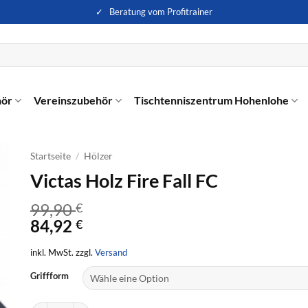
✓ Beratung vom Profitrainer
hör
Vereinszubehör
Tischtenniszentrum Hohenlohe
Startseite
/
Hölzer
Victas Holz Fire Fall FC
99,90
€
84,92
€
inkl. MwSt. zzgl.
Versand
Griffform