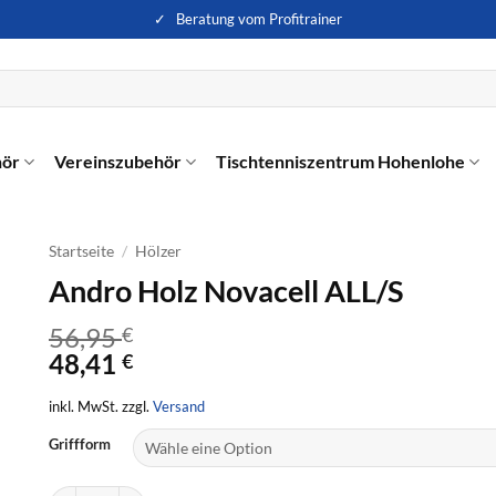
✓ Beratung vom Profitrainer
hör
Vereinszubehör
Tischtenniszentrum Hohenlohe
Startseite
/
Hölzer
Andro Holz Novacell ALL/S
56,95
€
48,41
€
inkl. MwSt. zzgl.
Versand
Griffform