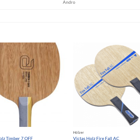
Andro
Hölzer
lz Timber 7 OFF
Victas Holz Fire Fall AC