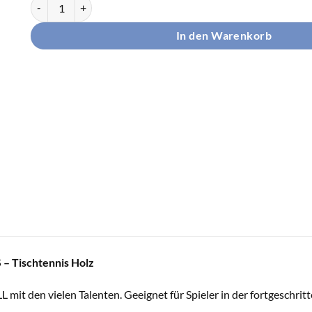
Andro Holz Novacell ALL/S Menge
In den Warenkorb
 – Tischtennis Holz
mit den vielen Talenten. Geeignet für Spieler in der fortgeschrit