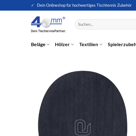
Zum
✓ Dein Onlineshop für hochwertiges Tischtennis Zubehör
Inhalt
springen
Suche
nach:
Beläge
Hölzer
Textilien
Spielerzube