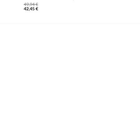
49,94
€
42,45
€