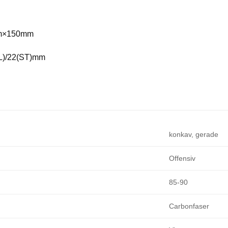
mm×150mm
FL)/22(ST)mm
konkav, gerade
Offensiv
85-90
Carbonfaser