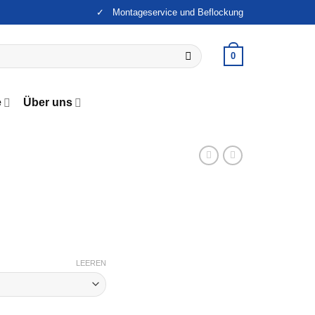
✓ Montageservice und Beflockung
0
e
Über uns
LEEREN