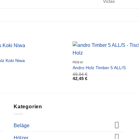
Victas
olz Koki Niwa
Hölzer
Andro Holz Timber 5 ALL/S
49,94
€
42,45
€
Kategorien
Beläge
Hölzer