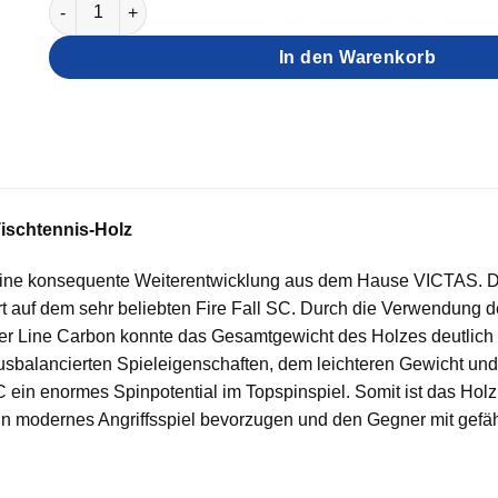
Victas Holz Fire Fall LC Menge
In den Warenkorb
Tischtennis-Holz
 eine konsequente Weiterentwicklung aus dem Hause VICTAS. D
rt auf dem sehr beliebten Fire Fall SC. Durch die Verwendung d
er Line Carbon konnte das Gesamtgewicht des Holzes deutlich re
usbalancierten Spieleigenschaften, dem leichteren Gewicht un
LC ein enormes Spinpotential im Topspinspiel. Somit ist das Holz 
 ein modernes Angriffsspiel bevorzugen und den Gegner mit gefä