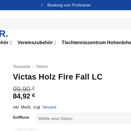
✓ Beratung vom Profitrainer
ehör
Vereinszubehör
Tischtenniszentrum Hohenloh
Startseite
/
Hölzer
Victas Holz Fire Fall LC
99,90
€
84,92
€
inkl. MwSt. zzgl.
Versand
Griffform