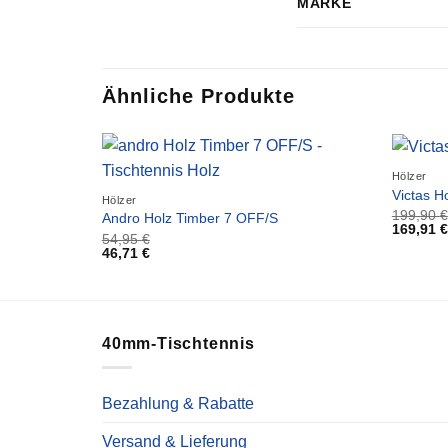
MARKE
Ähnliche Produkte
Hölzer
Victas H
Hölzer
199,90
€
Andro Holz Timber 7 OFF/S
169,91
€
54,95
€
46,71
€
40mm-Tischtennis
Bezahlung & Rabatte
Versand & Lieferung