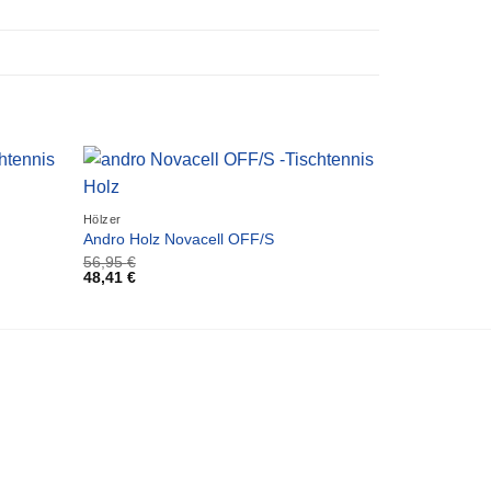
Hölzer
Andro Holz Novacell OFF/S
56,95
€
48,41
€