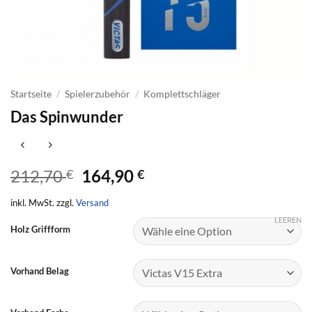
Startseite
/
Spielerzubehör
/
Komplettschläger
Das Spinwunder
Ursprünglicher
Aktueller
212,70
164,90
€
€
Preis
Preis
inkl. MwSt. zzgl.
Versand
war:
ist:
212,70 €
164,90 €.
LEEREN
Holz Griffform
Vorhand Belag