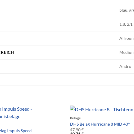
blau, gr
1.8, 2.1
Allrou
REICH
Medium 
Andro
Beläge
DHS Belag Hurricane 8 MID 40°
47,90
€
lag Impuls Speed
40,71
€