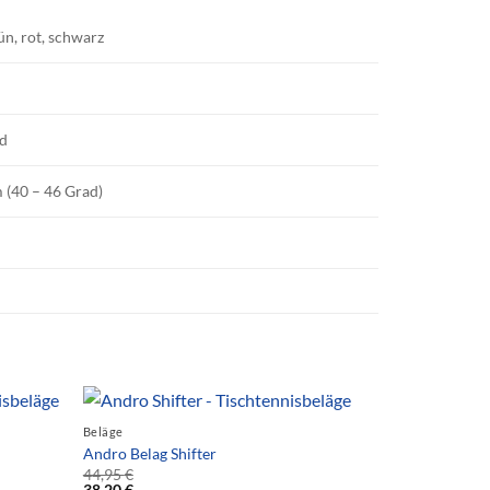
ün, rot, schwarz
nd
(40 – 46 Grad)
Beläge
Andro Belag Shifter
44,95
€
38,20
€