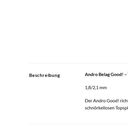
Andro Belag Good! – 
Beschreibung
1,8/2,1 mm
Der Andro Good! richte
schnörkellosen Topspi