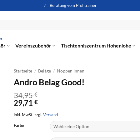
✓ Beratung vom Profitrainer
hör
Vereinszubehör
Tischtenniszentrum Hohenlohe
Startseite
/
Beläge
/
Noppen Innen
Andro Belag Good!
34,95
€
29,71
€
inkl. MwSt. zzgl.
Versand
Farbe