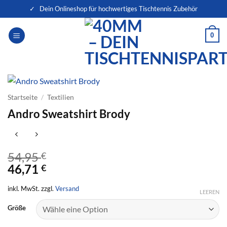
Zum
✓ Dein Onlineshop für hochwertiges Tischtennis Zubehör
Inhalt
springen
0
Startseite
/
Textilien
Andro Sweatshirt Brody
54,95
€
46,71
€
inkl. MwSt. zzgl.
Versand
LEEREN
Größe