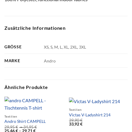
Zusätzliche Informationen
GRÖSSE
XS, S, M, L, XL, 2XL, 3XL
MARKE
Andro
Ähnliche Produkte
Textilien
Victas V-Ladyshirt 214
Textilien
39,90
€
Andro Shirt CAMPELL
33,92
€
29,95
€
–
34,95
€
25,46
€
–
29,71
€