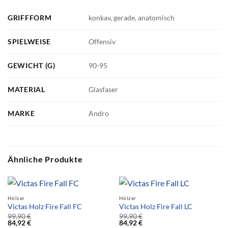
GRIFFFORM
konkav, gerade, anatomisch
SPIELWEISE
Offensiv
GEWICHT (G)
90-95
MATERIAL
Glasfaser
MARKE
Andro
Ähnliche Produkte
Hölzer
Hölzer
Victas Holz Fire Fall FC
Victas Holz Fire Fall LC
99,90
€
99,90
€
84,92
€
84,92
€