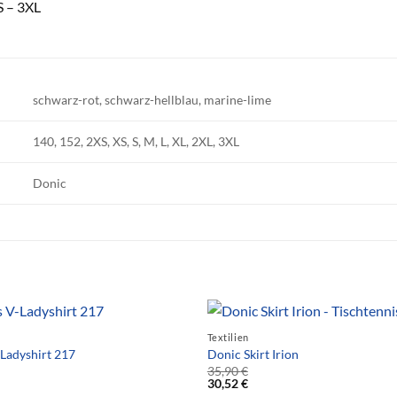
S – 3XL
schwarz-rot, schwarz-hellblau, marine-lime
140, 152, 2XS, XS, S, M, L, XL, 2XL, 3XL
Donic
Textilien
-Ladyshirt 217
Donic Skirt Irion
35,90
€
30,52
€