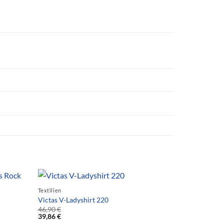
Textilien
Victas V-Ladyshirt 220
46,90
€
39,86
€