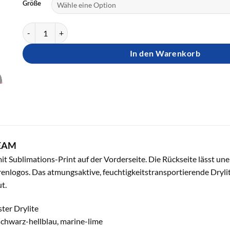
Größe
DONIC T-Shirt CREAM Menge
In den Warenkorb
REAM
mit Sublimations-Print auf der Vorderseite. Die Rückseite lässt u
enlogos. Das atmungsaktive, feuchtigkeitstransportierende Drylit
t.
ter Drylite
schwarz-hellblau, marine-lime