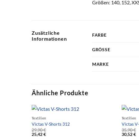
Größen: 140, 152, XX
Zusätzliche
FARBE
Informationen
GRÖSSE
MARKE
Ähnliche Produkte
Textilien
Textilien
Victas V-Shorts 312
Victas V
29,90
€
35,90
€
25,42
€
30,52
€