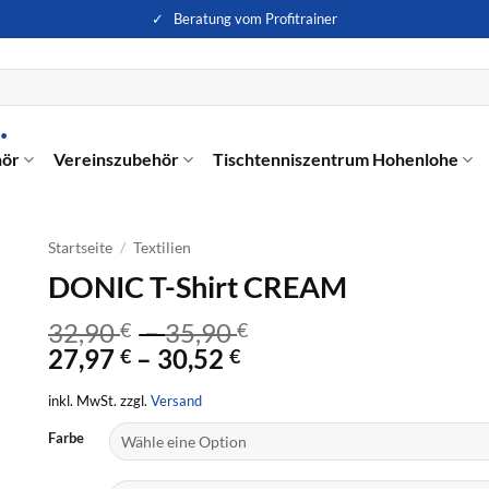
✓ Beratung vom Profitrainer
hör
Vereinszubehör
Tischtenniszentrum Hohenlohe
Startseite
/
Textilien
DONIC T-Shirt CREAM
32,90
–
35,90
€
€
27,97
–
30,52
€
€
inkl. MwSt. zzgl.
Versand
Farbe