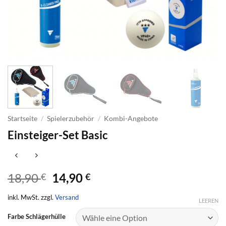
Startseite
/
Spielerzubehör
/
Kombi-Angebote
Einsteiger-Set Basic
Ursprünglicher
Aktueller
18,90
14,90
€
€
Preis
Preis
inkl. MwSt. zzgl.
Versand
war:
ist:
LEEREN
18,90 €
14,90 €.
Farbe Schlägerhülle