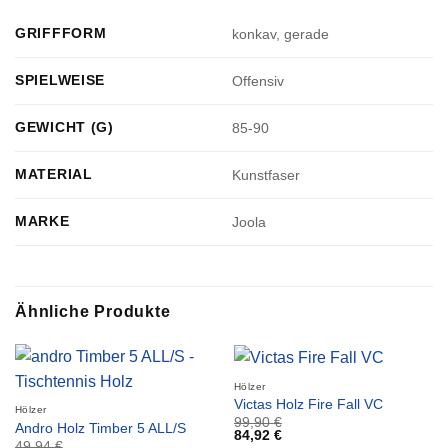
GRIFFFORM
konkav, gerade
SPIELWEISE
Offensiv
GEWICHT (G)
85-90
MATERIAL
Kunstfaser
MARKE
Joola
Ähnliche Produkte
Hölzer
Victas Holz Fire Fall VC
Hölzer
99,90
€
Andro Holz Timber 5 ALL/S
84,92
€
49,94
€