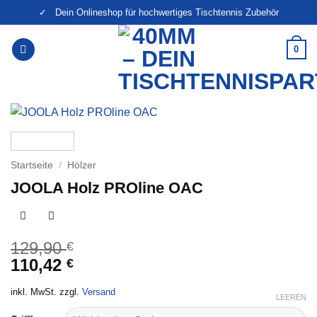
Zum
✓ Dein Onlineshop für hochwertiges Tischtennis Zubehör
Inhalt
springen
0
Startseite
/
Hölzer
JOOLA Holz PROline OAC
129,90
€
110,42
€
inkl. MwSt. zzgl.
Versand
LEEREN