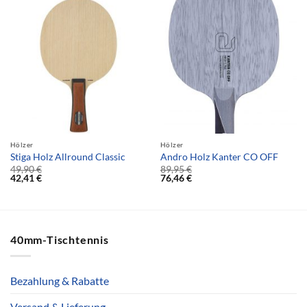
Hölzer
Hölzer
Stiga Holz Allround Classic
Andro Holz Kanter CO OFF
49,90
€
89,95
€
42,41
€
76,46
€
40mm-Tischtennis
Bezahlung & Rabatte
Versand & Lieferung