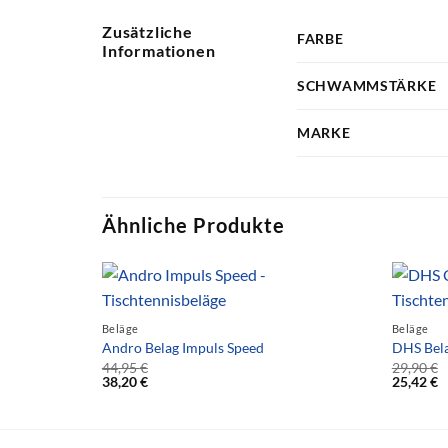
Zusätzliche
FARBE
Informationen
SCHWAMMSTÄRKE
MARKE
Ähnliche Produkte
Beläge
Beläge
Andro Belag Impuls Speed
DHS Bela
44,95
€
29,90
€
38,20
€
25,42
€