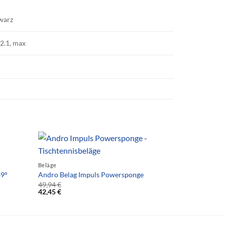
hwarz
, 2.1, max
Beläge
39°
Andro Belag Impuls Powersponge
49,94
€
42,45
€