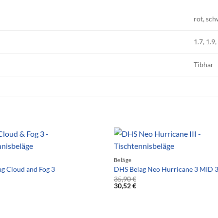
rot, sc
1.7, 1.9
Tibhar
Beläge
g Cloud and Fog 3
DHS Belag Neo Hurricane 3 MID 
35,90
€
30,52
€