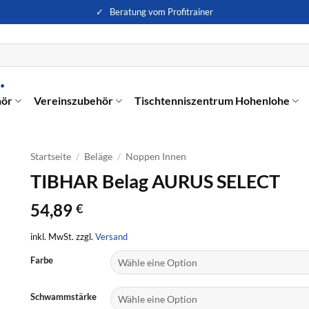
✓ Beratung vom Profitrainer
hör
Vereinszubehör
Tischtenniszentrum Hohenlohe
Startseite
/
Beläge
/
Noppen Innen
TIBHAR Belag AURUS SELECT
54,89
€
inkl. MwSt. zzgl.
Versand
Farbe
Schwammstärke