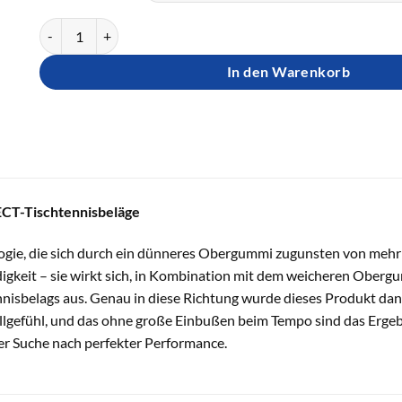
TIBHAR Belag AURUS SELECT Menge
In den Warenkorb
T-Tischtennisbeläge
ogie, die sich durch ein dünneres Obergummi zugunsten von mehr
igkeit – sie wirkt sich, in Kombination mit dem weicheren Obergum
nisbelags aus. Genau in diese Richtung wurde dieses Produkt da
lgefühl, und das ohne große Einbußen beim Tempo sind das Ergebni
der Suche nach perfekter Performance.