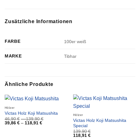
Zusätzliche Informationen
FARBE
100er weiß
MARKE
Tibhar
Ähnliche Produkte
Hölzer
Victas Holz Koji Matsushita
Hölzer
46,90
€
–
139,90
€
Victas Holz Koji Matsushita
39,86
€
–
118,91
€
Special
139,90
€
118,91
€