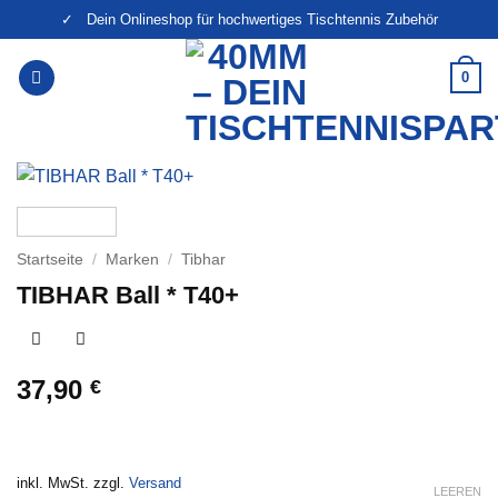
Zum
✓ Dein Onlineshop für hochwertiges Tischtennis Zubehör
Inhalt
springen
0
Startseite
/
Marken
/
Tibhar
TIBHAR Ball * T40+
37,90
€
inkl. MwSt. zzgl.
Versand
LEEREN