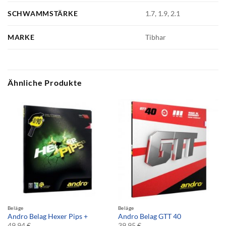
SCHWAMMSTÄRKE
1.7, 1.9, 2.1
MARKE
Tibhar
Ähnliche Produkte
Beläge
Beläge
Andro Belag Hexer Pips +
Andro Belag GTT 40
49,94
€
39,95
€