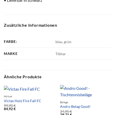
• Lieferbar in schwarz
Zusätzliche Informationen
FARBE:
blau, grün
MARKE
Tibhar
Ähnliche Produkte
Hölzer
Victas Holz Fire Fall FC
Beläge
99,90
€
Andro Belag Good!
84,92
€
34,95
€
29,71
€