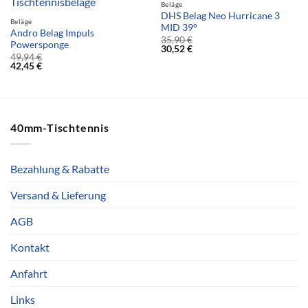
Beläge
DHS Belag Neo Hurricane 3
Beläge
MID 39°
Andro Belag Impuls
35,90
€
Powersponge
30,52
€
49,94
€
42,45
€
40mm-Tischtennis
Bezahlung & Rabatte
Versand & Lieferung
AGB
Kontakt
Anfahrt
Links