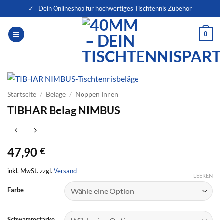
Zum
✓ Dein Onlineshop für hochwertiges Tischtennis Zubehör
Inhalt
springen
0
Startseite
/
Beläge
/
Noppen Innen
TIBHAR Belag NIMBUS
47,90
€
inkl. MwSt. zzgl.
Versand
LEEREN
Farbe
Schwammstärke