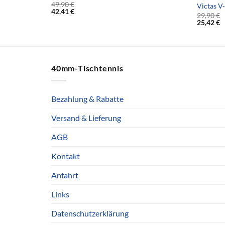
49,90
€
Victas V
42,41
€
29,90
€
25,42
€
40mm-Tischtennis
Bezahlung & Rabatte
Versand & Lieferung
AGB
Kontakt
Anfahrt
Links
Datenschutzerklärung