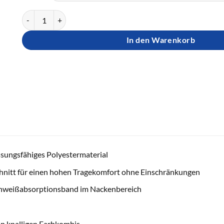
TIBHAR TT-Shirt Heaven Menge
In den Warenkorb
sungsfähiges Polyestermaterial
hnitt für einen hohen Tragekomfort ohne Einschränkungen
chweißabsorptionsband im Nackenbereich
 in knalligen Farbkombis