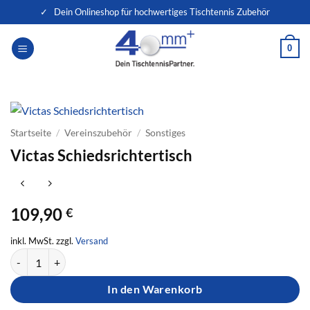
Zum
✓ Dein Onlineshop für hochwertiges Tischtennis Zubehör
Inhalt
springen
0
Startseite
/
Vereinszubehör
/
Sonstiges
Victas Schiedsrichtertisch
109,90
€
inkl. MwSt. zzgl.
Versand
Victas Schiedsrichtertisch Menge
In den Warenkorb