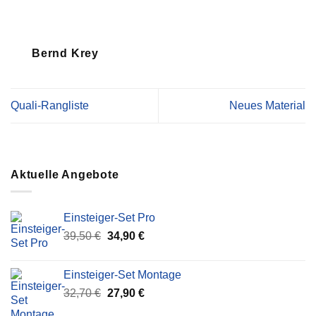
Bernd Krey
Quali-Rangliste
Neues Material
Aktuelle Angebote
Einsteiger-Set Pro
Ursprünglicher
Aktueller
39,50
€
34,90
€
Preis
Preis
war:
ist:
Einsteiger-Set Montage
39,50 €
34,90 €.
Ursprünglicher
Aktueller
32,70
€
27,90
€
Preis
Preis