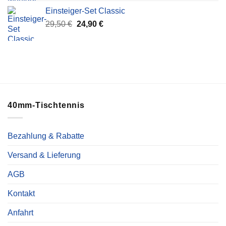
war:
ist:
Einsteiger-Set Classic
32,70 €
27,90 €.
Ursprünglicher
Aktueller
29,50
€
24,90
€
Preis
Preis
war:
ist:
29,50 €
24,90 €.
40mm-Tischtennis
Bezahlung & Rabatte
Versand & Lieferung
AGB
Kontakt
Anfahrt