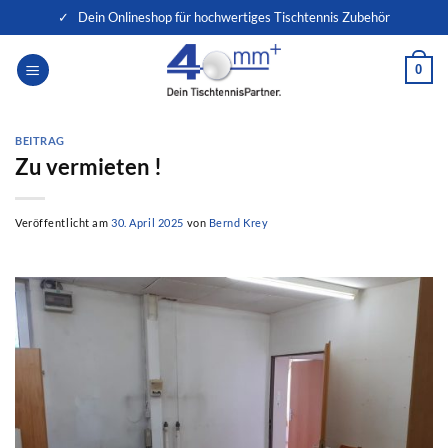
Zum
✓ Dein Onlineshop für hochwertiges Tischtennis Zubehör
Inhalt
springen
0
BEITRAG
Zu vermieten !
Veröffentlicht am
30. April 2025
von
Bernd Krey