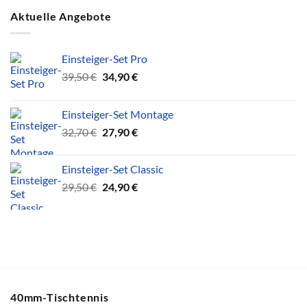
Aktuelle Angebote
Einsteiger-Set Pro
Ursprünglicher
Aktueller
39,50
€
34,90
€
Preis
Preis
war:
ist:
Einsteiger-Set Montage
39,50 €
34,90 €.
Ursprünglicher
Aktueller
32,70
€
27,90
€
Preis
Preis
war:
ist:
Einsteiger-Set Classic
32,70 €
27,90 €.
Ursprünglicher
Aktueller
29,50
€
24,90
€
Preis
Preis
war:
ist:
29,50 €
24,90 €.
40mm-Tischtennis