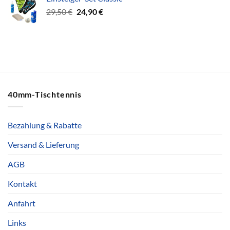
32,70 €
27,90 €.
Ursprünglicher
Aktueller
29,50
€
24,90
€
Preis
Preis
war:
ist:
29,50 €
24,90 €.
40mm-Tischtennis
Bezahlung & Rabatte
Versand & Lieferung
AGB
Kontakt
Anfahrt
Links