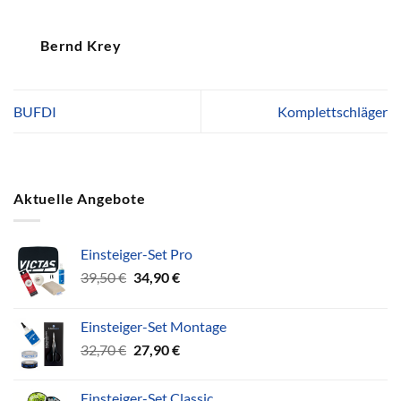
Bernd Krey
BUFDI
Komplettschläger
Aktuelle Angebote
Einsteiger-Set Pro
Ursprünglicher
Aktueller
39,50
€
34,90
€
Preis
Preis
war:
ist:
Einsteiger-Set Montage
39,50 €
34,90 €.
Ursprünglicher
Aktueller
32,70
€
27,90
€
Preis
Preis
war:
ist:
Einsteiger-Set Classic