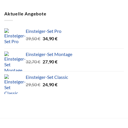
Aktuelle Angebote
Einsteiger-Set Pro
Ursprünglicher
Aktueller
39,50
€
34,90
€
Preis
Preis
war:
ist:
Einsteiger-Set Montage
39,50 €
34,90 €.
Ursprünglicher
Aktueller
32,70
€
27,90
€
Preis
Preis
war:
ist:
Einsteiger-Set Classic
32,70 €
27,90 €.
Ursprünglicher
Aktueller
29,50
€
24,90
€
Preis
Preis
war:
ist:
29,50 €
24,90 €.