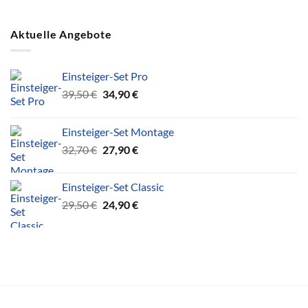
Aktuelle Angebote
Einsteiger-Set Pro
Ursprünglicher
Aktueller
39,50
€
34,90
€
Preis
Preis
war:
ist:
Einsteiger-Set Montage
39,50 €
34,90 €.
Ursprünglicher
Aktueller
32,70
€
27,90
€
Preis
Preis
war:
ist:
Einsteiger-Set Classic
32,70 €
27,90 €.
Ursprünglicher
Aktueller
29,50
€
24,90
€
Preis
Preis
war:
ist:
29,50 €
24,90 €.