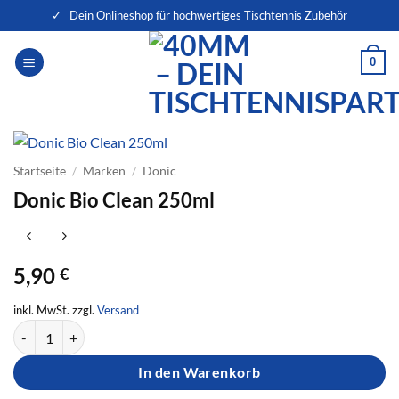
Zum
✓ Dein Onlineshop für hochwertiges Tischtennis Zubehör
Inhalt
springen
0
Startseite
/
Marken
/
Donic
Donic Bio Clean 250ml
5,90
€
inkl. MwSt. zzgl.
Versand
Donic Bio Clean 250ml Menge
In den Warenkorb