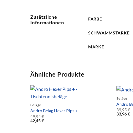
Zusätzliche
FARBE
Informationen
SCHWAMMSTÄRKE
MARKE
Ähnliche Produkte
Beläge
Andro Be
Beläge
39,95
€
Andro Belag Hexer Pips +
33,96
€
49,94
€
42,45
€