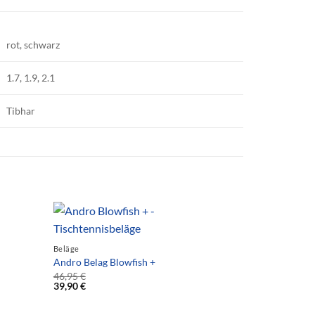
rot, schwarz
1.7, 1.9, 2.1
Tibhar
Beläge
Andro Belag Blowfish +
46,95
€
39,90
€