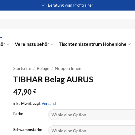
✓ Beratung vom Profitrainer
hör
Vereinszubehör
Tischtenniszentrum Hohenlohe
Startseite
/
Beläge
/
Noppen Innen
TIBHAR Belag AURUS
47,90
€
inkl. MwSt. zzgl.
Versand
Farbe
Schwammstärke