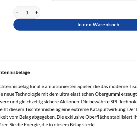
TIBHAR Belag AURUS Menge
In den Warenkorb
tennisbeläge
chtennisbelag für alle ambitionierten Spieler, die das moderne Tis
e neue Technologie mit dem ultra elastischen Obergummi erzeug
ivere und gleichzeitig sichere Aktionen. Die bewährte SPI-Technolo
rleiht diesem Tischtennisbelag eine extreme Katapultwirkung. Der 
eit vom Belag abgegeben. Die exklusive Oberfläche stabilisiert I
ren Sie die Energie, die in diesem Belag steckt.